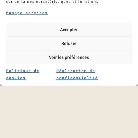
sur certaines caractéristiques et fonctions.
Manage services
J’ai lu et j'accepte la politique de confidentialité de ce site.
*
Accepter
Accepter
Refuser
> Déclaration de confidentialité
Voir les préférences
hCaptcha
Politique de
Déclaration de
cookies
confidentialité
* champs obligatoires